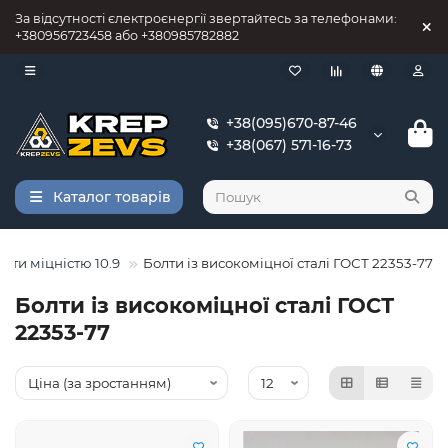
За відсутності єлектроєнергії звертайтесь за телефонами:
+380956723458 або +380985782882
+38(095)670-87-46
+38(067) 571-16-73
Каталог товарів
олти міцністю 10.9
Болти із високоміцної сталі ГОСТ 22353-77
Болти із високоміцної сталі ГОСТ
22353-77