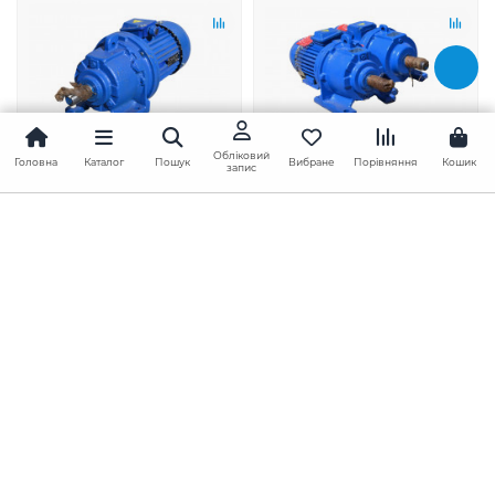
Обліковий
Головна
Каталог
Пошук
Вибране
Порівняння
Кошик
запис
Мотор-редуктор
Мотор-редуктор
3МП-40-45-1,1
3МП-40-45-2,2
В наявності ✓
В наявності ✓
18709.00 грн./шт.
18767.00 грн./шт.
У кошик
У кошик
Передзвоніть!
Передзвоніть!