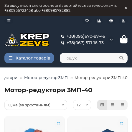
За відсутності єлектроєнергії звертайтесь за телефонами:
+380956723458 або +380985782882
+38(095)670-87-46
+38(067) 571-16-73
Каталог товарів
едуктори
Мотор-редуктор 3МП
Мотор-редуктори 3МП-40
Мотор-редуктори 3МП-40