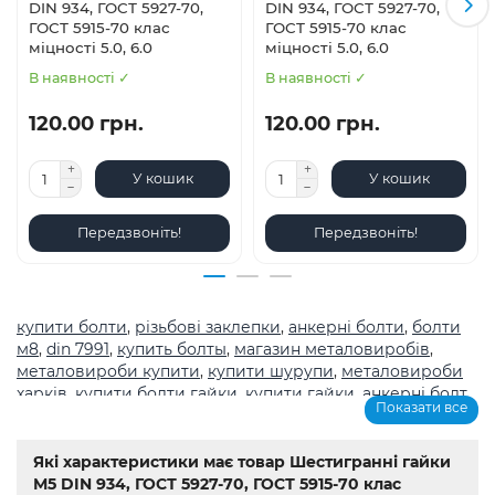
DIN 934, ГОСТ 5927-70,
DIN 934, ГОСТ 5927-70,
ГОСТ 5915-70 клас
ГОСТ 5915-70 клас
міцності 5.0, 6.0
міцності 5.0, 6.0
В наявності ✓
В наявності ✓
120.00 грн.
120.00 грн.
У кошик
У кошик
Передзвоніть!
Передзвоніть!
купити болти
,
різьбові заклепки
,
анкерні болти
,
болти
м8
,
din 7991
,
купить болты
,
магазин металовиробів
,
металовироби купити
,
купити шурупи
,
металовироби
харків
,
купити болти гайки
,
купити гайки
,
анкерні болт
,
Показати все
болты
,
шурупи
,
метричне різьблення з великим
кроком
,
магазин кріплення каталог
,
болти з
нержавіючої сталі купити
,
Мотор-редуктор 3МП
,
Мотор-
Які характеристики має товар Шестигранні гайки
редуктори МЧ
,
Кранові редуктори Ц2
,
анкера
,
Name
,
din
М5 DIN 934, ГОСТ 5927-70, ГОСТ 5915-70 клас