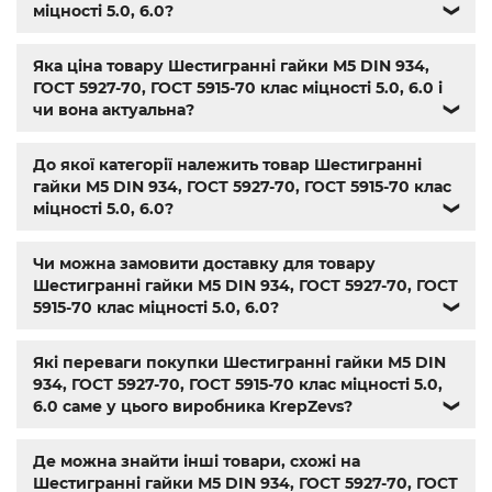
603
,
din 7981
,
заклепки
,
різьбове заклепування
,
заклепка
міцності 5.0, 6.0?
❯
алюмінієва
,
болт м3
,
болт м8 під шестигранник
,
гайка
м14
,
din 912
,
болт м8
,
болт м 8
,
din933
,
болт м10
,
болт м6
,
Яка ціна товару Шестигранні гайки М5 DIN 934,
болт м 10
,
din934
,
крепеж
,
болт м12 размеры
,
болт м14 1.5
,
ГОСТ 5927-70, ГОСТ 5915-70 клас міцності 5.0, 6.0 і
болт м5 под шестигранник
,
болт м 18
,
болт м 9
,
болт м7
чи вона актуальна?
❯
шаг 1
,
болт м9
,
болт м 24
,
din 6325
,
din 6799
,
din 11024
,
din
6334
,
din 929
,
дин 912
,
магазин крепежа харьков
,
крепёжный магазин
,
гайки купить
,
метизы оптом
,
До якої категорії належить товар Шестигранні
крепеж харьков
,
крепежи магазин
,
магазин болтов
,
гайки М5 DIN 934, ГОСТ 5927-70, ГОСТ 5915-70 клас
гайки и болты
,
болты харьков
,
болты гайки шайбы
,
міцності 5.0, 6.0?
❯
болты 10.9
,
болты 8.8
,
винты м8
,
болт нержавеющий м8
,
болты госты
,
стопорные гайки
,
магазин метизов киев
,
Чи можна замовити доставку для товару
крепежные изделия
,
купить винты
,
болты киев
,
болты
Шестигранні гайки М5 DIN 934, ГОСТ 5927-70, ГОСТ
нержавейка
,
болты с гайкой
,
болт нержавійка
,
купить
5915-70 клас міцності 5.0, 6.0?
❯
болт м8
,
болт м8 нержавейка
,
купить болт м 10
,
купить
болты м10
,
купить болты м8
Які переваги покупки Шестигранні гайки М5 DIN
934, ГОСТ 5927-70, ГОСТ 5915-70 клас міцності 5.0,
6.0 саме у цього виробника KrepZevs?
❯
Де можна знайти інші товари, схожі на
Шестигранні гайки М5 DIN 934, ГОСТ 5927-70, ГОСТ