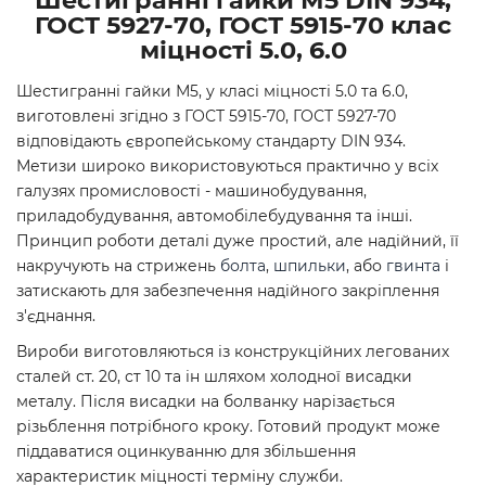
Шестигранні гайки М5 DIN 934,
ГОСТ 5927-70, ГОСТ 5915-70 клас
міцності 5.0, 6.0
Шестигранні гайки М5, у класі міцності 5.0 та 6.0,
виготовлені згідно з ГОСТ 5915-70, ГОСТ 5927-70
відповідають європейському стандарту DIN 934.
Метизи широко використовуються практично у всіх
галузях промисловості - машинобудування,
приладобудування, автомобілебудування та інші.
Принцип роботи деталі дуже простий, але надійний, її
накручують на стрижень
болта
,
шпильки
, або
гвинта
і
затискають для забезпечення надійного закріплення
з'єднання.
Вироби виготовляються із конструкційних легованих
сталей ст. 20, ст 10 та ін шляхом холодної висадки
металу. Після висадки на болванку нарізається
різьблення потрібного кроку. Готовий продукт може
піддаватися оцинкуванню для збільшення
характеристик міцності терміну служби.