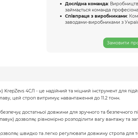
Дослідна команда
: Виробництв
займається команда професіона
Співпраця з виробниками
: Ко
заводами-виробниками з Украї
Замовити про
 KrepZevs 4СЛ - це надійний та міцний інструмент для під
аву, цей строп витримує навантаження до 11.2 тонн.
абезпечує достатньої довжини для зручного та безпечного п
павук) дозволяє рівномірно розподілити вагу вантажу та з
озволяє швидко та легко регулювати довжину стропа для то