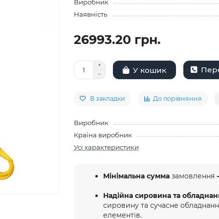
Виробник
Наявність
26993.20 грн.
Пере
У кошик
В закладки
До порівняння
Виробник
Країна виробник
Усі характеристики
Мінімальна сумма
замовлення
-
Надійна сировина та обладнан
сировину та сучасне обладнан
елементів.