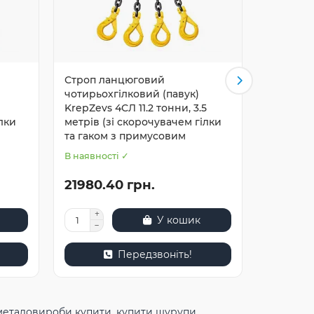
Строп ланцюговий
Строп л
чотирьохгілковий (павук)
чотирьох
KrepZevs 4СЛ 11.2 тонни, 3.5
KrepZevs
лки
метрів (зі скорочувачем гілки
метри (з
та гаком з примусовим
та гаком
В наявності ✓
В наявнос
21980.40 грн.
20727.
У кошик
Передзвоніть!
металовироби купити
,
купити шурупи
,