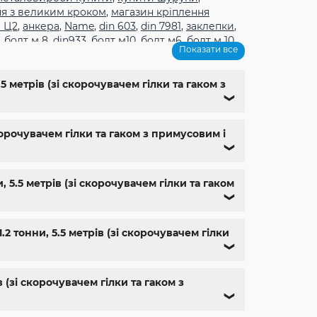
ня з великим кроком
,
магазин кріплення
 Ц2
,
анкера
,
Name
,
din 603
,
din 7981
,
заклепки
,
,
болт м 8
,
din933
,
болт м10
,
болт м6
,
болт м 10
,
Показати все
1
,
болт м9
,
болт м 24
,
din 6325
,
din 6799
,
din
м
,
крепеж харьков
,
крепежи магазин
,
магазин
ющий м8
,
болты госты
,
стопорные гайки
,
 метрів (зі скорочувачем гілки та гаком з
,
болт нержавійка
,
купить болт м8
,
болт м8
❯
корочувачем гілки та гаком з примусовим і
❯
 5.5 метрів (зі скорочувачем гілки та гаком
❯
 тонни, 5.5 метрів (зі скорочувачем гілки
❯
 (зі скорочувачем гілки та гаком з
❯