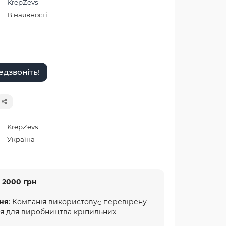
KrepZevs
В наявності
дзвоніть!
KrepZevs
Україна
 2000 грн
ня
: Компанія використовує перевірену
ня для виробництва кріпильних