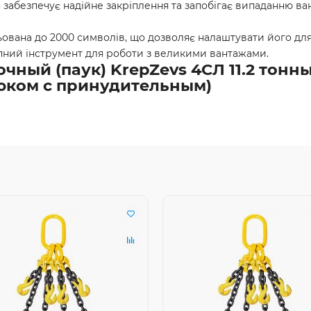
о забезпечує надійне закріплення та запобігає випаданню ван
ована до 2000 символів, що дозволяє налаштувати його для 
пний інструмент для роботи з великими вантажами.
ный (паук) KrepZevs 4СЛ 11.2 тонны,
юком с принудительным)