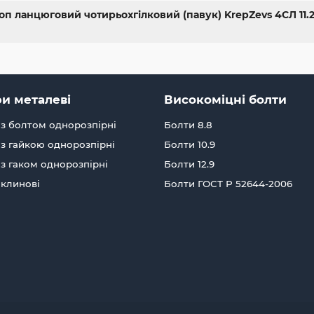
п ланцюговий чотирьохгілковий (павук) KrepZevs 4СЛ 11.2 т
и металеві
Високоміцні болти
з болтом однорозпірні
Болти 8.8
з гайкою однорозпірні
Болти 10.9
з гаком однорозпірні
Болти 12.9
 клинові
Болти ГОСТ Р 52644-2006