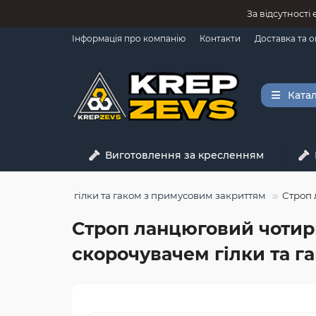
За відсутності
Інформація про компанію
Контакти
Доставка та 
Катал
Виготовлення за кресленням
і скорочувачем гілки та гаком з примусовим закриттям
Строп 
Строп ланцюговий чотирьо
скорочувачем гілки та г