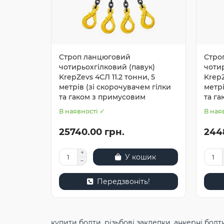
Строп ланцюговий
Стро
чотирьохгілковий (павук)
чотир
KrepZevs 4СЛ 11.2 тонни, 5
KrepZ
метрів (зі скорочувачем гілки
метрі
та гаком з примусовим
та г
В наявності ✓
В ная
25740.00 грн.
244
У кошик
Передзвоніть!
купити болти
,
різьбові заклепки
,
анкерні болт