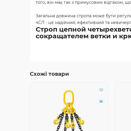
того, він має гак з примусовим відгаком, щ
Загальна довжина стропа може бути регуль
4СЛ - це надійний, ефективний та невичер
Строп цепной четырехветоч
сокращателем ветки и кр
Схожі товари