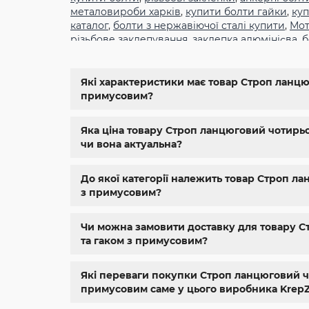
металовироби харків
,
купити болти гайки
,
куп
каталог
,
болти з нержавіючої сталі купити
,
Мот
різьбове заклепування
,
заклепка алюмінієва
,
б
din934
,
крепеж
,
болт м12 размеры
,
болт м14 1.5
11024
,
din 6334
,
din 929
,
дин 912
,
магазин крепе
болтов
,
гайки и болты
,
болты харьков
,
болты 
Які характеристики має товар Строп ланцюго
магазин метизов киев
,
крепежные изделия
,
к
примусовим?
нержавейка
,
купить болт м 10
,
купить болты м
Яка ціна товару Строп ланцюговий чотирьохг
чи вона актуальна?
До якої категорії належить товар Строп лан
з примусовим?
Чи можна замовити доставку для товару Стр
та гаком з примусовим?
Які переваги покупки Строп ланцюговий чоти
примусовим саме у цього виробника Krep