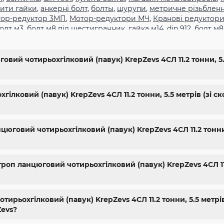
ити гайки
,
анкерні болт
,
болты
,
шурупи
,
метричне різьблен
ор-редуктор 3МП
,
Мотор-редуктори МЧ
,
Кранові редуктори
олт м3
,
болт м8 під шестигранник
,
гайка м14
,
din 912
,
болт м8
,
болт м5 под шестигранник
,
болт м 18
,
болт м 9
,
болт м7 шаг 
жа харьков
,
крепёжный магазин
,
гайки купить
,
метизы опто
гайки шайбы
,
болты 10.9
,
болты 8.8
,
винты м8
,
болт нержаве
вий чотирьохгілковий (павук) KrepZevs 4СЛ 11.2 тонни, 5.5
упить винты
,
болты киев
,
болты нержавейка
,
болты с гайкой
10
,
купить болты м8
ілковий (павук) KrepZevs 4СЛ 11.2 тонни, 5.5 метрів (зі с
цюговий чотирьохгілковий (павук) KrepZevs 4СЛ 11.2 тонни,
оп ланцюговий чотирьохгілковий (павук) KrepZevs 4СЛ 11.2
рьохгілковий (павук) KrepZevs 4СЛ 11.2 тонни, 5.5 метрів
Zevs?