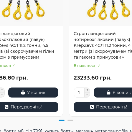
п ланцюговий
Строп ланцюговий
ьохгілковий (павук)
чотирьохгілковий (павук)
evs 4СЛ 11.2 тонни, 4.5
KrepZevs 4СЛ 11.2 тонни, 4
в (зі скорочувачем гілки
метри (зі скорочувачем гі
аком з примусовим
та гаком з примусовим
вності ✓
В наявності ✓
86.80 грн.
23233.60 грн.
У кошик
У кошик
Передзвоніть!
Передзвоніть!
и
,
болти м8
,
din 7991
,
купить болты
,
магазин металовиробів
,