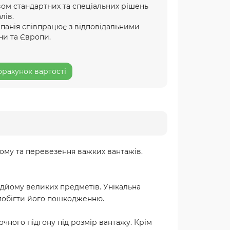
ом стандартних та спеціальних рішень
лів.
мпанія співпрацює з відповідальними
ни та Європи.
рахунок вартості
йому та перевезення важких вантажів.
ідйому великих предметів. Унікальна
апобігти його пошкодженню.
чного підгону під розмір вантажу. Крім