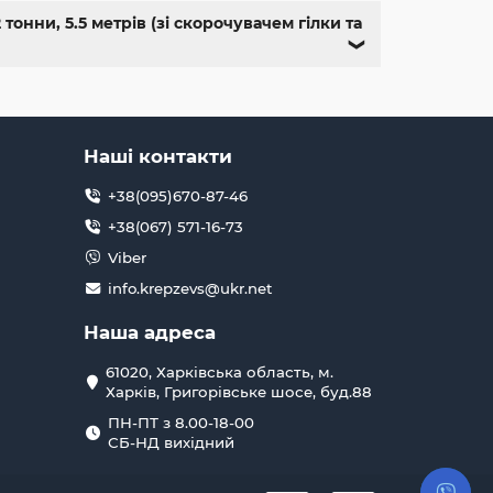
онни, 5.5 метрів (зі скорочувачем гілки та
❯
Наші контакти
+38(095)670-87-46
+38(067) 571-16-73
Viber
info.krepzevs@ukr.net
Наша адреса
61020, Харківська область, м.
Харків, Григорівське шосе, буд.88
ПН-ПТ з 8.00-18-00
СБ-НД вихідний