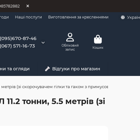
0985782882
годи
Наші послуги
Виготовлення за кресленнями
Украї
(095)670-87-46
(067) 571-16-73
Обліковий
Кошик
запис
ни та огляди
Відгуки про магазин
5 метрів (зі скорочувачем гілки та гаком з примусовим
1.2 тонни, 5.5 метрів (зі