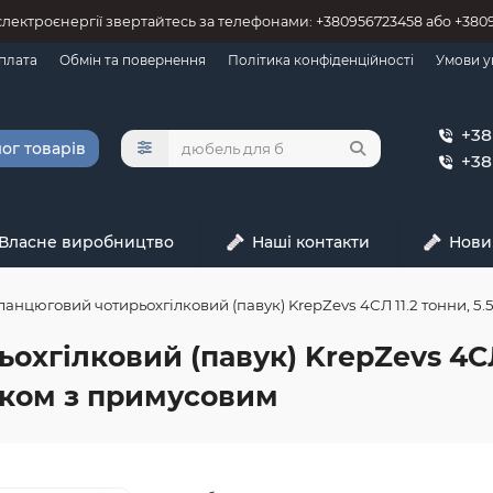
 єлектроєнергії звертайтесь за телефонами: +380956723458 або +38
оплата
Обмін та повернення
Політика конфіденційності
Умови у
+38
ог товарів
+38
Власне виробництво
Наші контакти
Нови
ланцюговий чотирьохгілковий (павук) KrepZevs 4СЛ 11.2 тонни, 5.
хгілковий (павук) KrepZevs 4СЛ 1
аком з примусовим