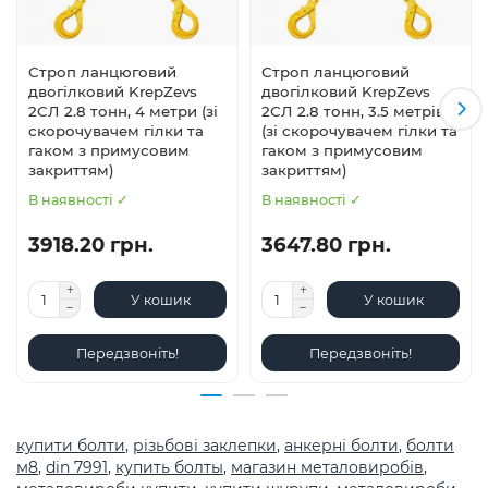
Строп ланцюговий
Строп ланцюговий
двогілковий KrepZevs
двогілковий KrepZevs
2СЛ 2.8 тонн, 4 метри (зі
2СЛ 2.8 тонн, 3.5 метрів
скорочувачем гілки та
(зі скорочувачем гілки та
гаком з примусовим
гаком з примусовим
закриттям)
закриттям)
В наявності ✓
В наявності ✓
3918.20 грн.
3647.80 грн.
У кошик
У кошик
Передзвоніть!
Передзвоніть!
купити болти
,
різьбові заклепки
,
анкерні болти
,
болти
м8
,
din 7991
,
купить болты
,
магазин металовиробів
,