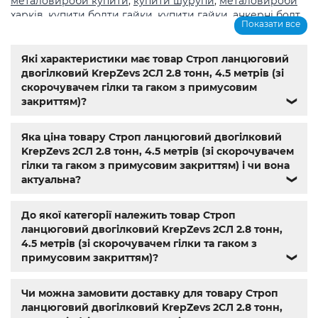
металовироби купити
,
купити шурупи
,
металовироби
харків
,
купити болти гайки
,
купити гайки
,
анкерні болт
,
Показати все
болты
,
шурупи
,
метричне різьблення з великим
кроком
,
магазин кріплення каталог
,
болти з
нержавіючої сталі купити
,
Мотор-редуктор 3МП
,
Мотор-
Які характеристики має товар Строп ланцюговий
редуктори МЧ
,
Кранові редуктори Ц2
,
анкера
,
Name
,
din
двогілковий KrepZevs 2СЛ 2.8 тонн, 4.5 метрів (зі
603
,
din 7981
,
заклепки
,
різьбове заклепування
,
заклепка
скорочувачем гілки та гаком з примусовим
алюмінієва
,
болт м3
,
болт м8 під шестигранник
,
гайка
закриттям)?
❯
м14
,
din 912
,
болт м8
,
болт м 8
,
din933
,
болт м10
,
болт м6
,
болт м 10
,
din934
,
крепеж
,
болт м12 размеры
,
болт м14 1.5
,
Яка ціна товару Строп ланцюговий двогілковий
болт м5 под шестигранник
,
болт м 18
,
болт м 9
,
болт м7
KrepZevs 2СЛ 2.8 тонн, 4.5 метрів (зі скорочувачем
шаг 1
,
болт м9
,
болт м 24
,
din 6325
,
din 6799
,
din 11024
,
din
гілки та гаком з примусовим закриттям) і чи вона
6334
,
din 929
,
дин 912
,
магазин крепежа харьков
,
актуальна?
❯
крепёжный магазин
,
гайки купить
,
метизы оптом
,
крепеж харьков
,
крепежи магазин
,
магазин болтов
,
гайки и болты
,
болты харьков
,
болты гайки шайбы
,
До якої категорії належить товар Строп
болты 10.9
,
болты 8.8
,
винты м8
,
болт нержавеющий м8
,
ланцюговий двогілковий KrepZevs 2СЛ 2.8 тонн,
болты госты
,
стопорные гайки
,
магазин метизов киев
,
4.5 метрів (зі скорочувачем гілки та гаком з
крепежные изделия
,
купить винты
,
болты киев
,
болты
примусовим закриттям)?
❯
нержавейка
,
болты с гайкой
,
болт нержавійка
,
купить
болт м8
,
болт м8 нержавейка
,
купить болт м 10
,
купить
Чи можна замовити доставку для товару Строп
болты м10
,
купить болты м8
ланцюговий двогілковий KrepZevs 2СЛ 2.8 тонн,