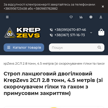
За відсутності єлектроєнергії звертайтесь за телефонами:
+380956723458 або +380985782882
+38(095)670-87-46
+38(067) 571-16-73
Каталог товарів
epZevs 2СЛ 2.8 тонн, 4.5 метрів (зі скорочувачем гілки та гако
Строп ланцюговий двогілковий
KrepZevs 2СЛ 2.8 тонн, 4.5 метрів (зі
скорочувачем гілки та гаком з
примусовим закриттям)