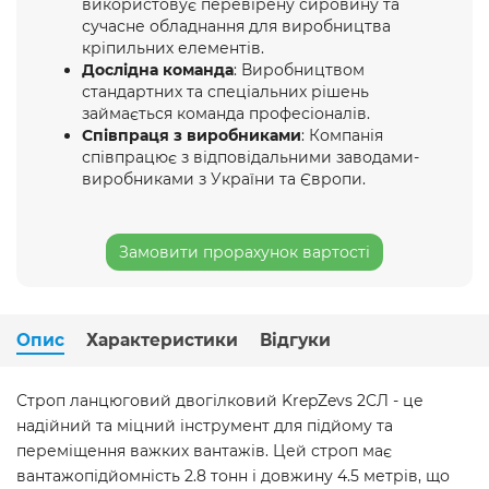
використовує перевірену сировину та
сучасне обладнання для виробництва
кріпильних елементів.
Дослідна команда
: Виробництвом
стандартних та спеціальних рішень
займається команда професіоналів.
Співпраця з виробниками
: Компанія
співпрацює з відповідальними заводами-
виробниками з України та Європи.
Замовити прорахунок вартості
Опис
Характеристики
Відгуки
Строп ланцюговий двогілковий KrepZevs 2СЛ - це
надійний та міцний інструмент для підйому та
переміщення важких вантажів. Цей строп має
вантажопідйомність 2.8 тонн і довжину 4.5 метрів, що